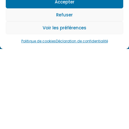
Accepter
Refuser
Voir les préférences
Politique de cookies
Déclaration de confidentialité
Denis Lorandeau
SIREN
Adresse du
Prendre
:
cabinet
rendez-
799479977
3 bis, rue du