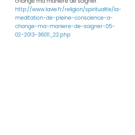
changé ma manière de soigner.
http://www.lavie.fr/religion/spiritualite/la-
meditation-de-pleine-conscience-a-
change-ma-maniere-de-soigner-05-
02-2013-36011_22.php