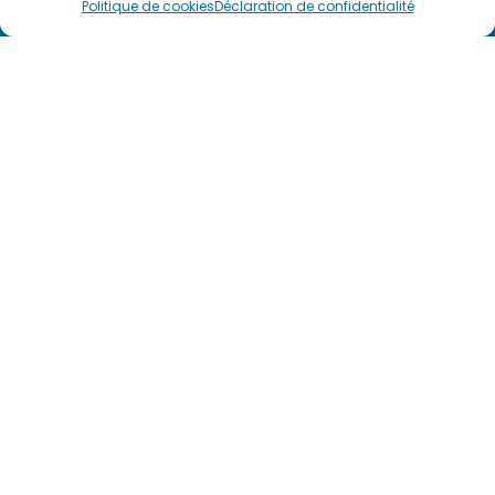
Politique de cookies
Déclaration de confidentialité
mes
prestations.
Prendre
rendez-
vous
Voir
plus
d'avis
sur
Résalib