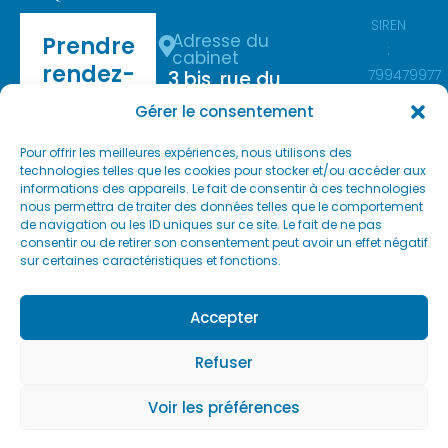
SIREN
Adresse du
Prendre
:
cabinet
rendez-
799479977
3 bis, rue du
vous
//
Maréchal
Gérer le consentement
par
APE :
Foch
9609z
téléphone
10300 Sainte-
Pour offrir les meilleures expériences, nous utilisons des
technologies telles que les cookies pour stocker et/ou accéder aux
Savine
:
informations des appareils. Le fait de consentir à ces technologies
France
nous permettra de traiter des données telles que le comportement
06 76 92
de navigation ou les ID uniques sur ce site. Le fait de ne pas
67 84
consentir ou de retirer son consentement peut avoir un effet négatif
Voir sur
Google
sur certaines caractéristiques et fonctions.
Maps
N’hésitez
pas à me
Stationnement
Accepter
contacter
gratuit dans la
si vous
Refuser
rue.
souhaitez
Cabinet situé à ¼
plus
Voir les préférences
heure à pied de la
d’informations
concernant
gare de Troyes.