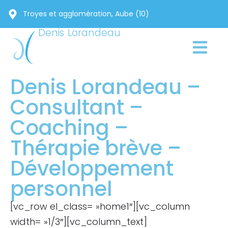
Troyes et agglomération, Aube (10)
Denis Lorandeau
Denis Lorandeau –
Consultant –
Coaching –
Thérapie brève –
Développement
personnel
[vc_row el_class= »home1″][vc_column
width= »1/3″][vc_column_text]