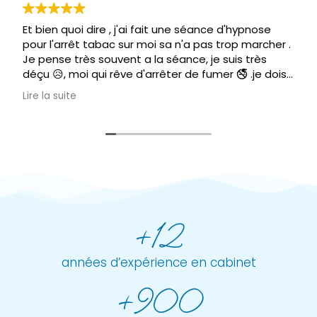
Et bien quoi dire , j'ai fait une séance d'hypnose
pour l'arrêt tabac sur moi sa n'a pas trop marcher .
Je pense très souvent a la séance, je suis très
déçu 😥, moi qui rêve d'arrêter de fumer 🚭 .je dois
être un cas a part. Mais remettre 140€ c'est plus
Lire la suite
possible .
Donc aucune solution pour moi , je vais essayer de
me corriger toute seule.
Mais très contente d'avoir connu Mr Lorandeau
,très bon thérapeute dans tout le domaine.
+12
années d’expérience en cabinet
+900