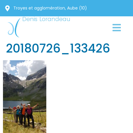
Troyes et agglomération, Aube (10)
Denis Lorandeau
20180726_133426