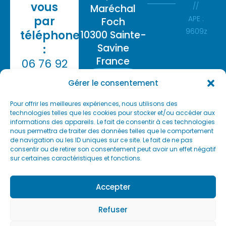
vous
//
Maréchal
par
APE :
Foch
9609z
téléphone
10300 Sainte-
Savine
:
France
06 76 92
67 84
Voir sur
Gérer le consentement
Google
Maps
N’hésitez
Pour offrir les meilleures expériences, nous utilisons des
pas à me
technologies telles que les cookies pour stocker et/ou accéder aux
Stationnement
contacter
informations des appareils. Le fait de consentir à ces technologies
gratuit dans la
nous permettra de traiter des données telles que le comportement
si vous
rue.
de navigation ou les ID uniques sur ce site. Le fait de ne pas
souhaitez
consentir ou de retirer son consentement peut avoir un effet négatif
Cabinet situé à ¼
plus
sur certaines caractéristiques et fonctions.
heure à pied de la
d’informations
concernant
gare de Troyes.
Accepter
mes
prestations.
Refuser