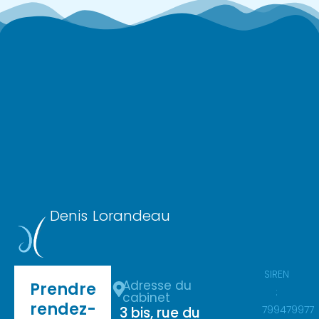
Denis Lorandeau
SIREN
Adresse du
Prendre
:
cabinet
rendez-
799479977
3 bis, rue du