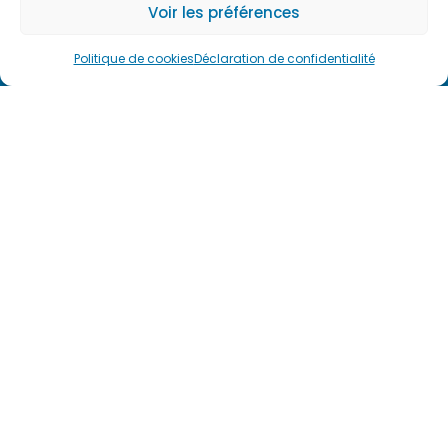
Voir les préférences
Prendre
rendez-
Politique de cookies
Déclaration de confidentialité
vous
Voir
plus
d'avis
sur
Résalib