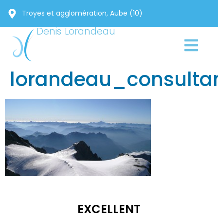
Troyes et agglomération, Aube (10)
Denis Lorandeau
lorandeau_consulta
EXCELLENT