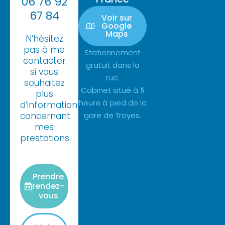
06 76 92
67 84
Voir sur
Google
Maps
N’hésitez
pas à me
Stationnement
contacter
gratuit dans la
si vous
rue.
souhaitez
Cabinet situé à ¼
plus
heure à pied de la
d’informations
concernant
gare de Troyes.
mes
prestations.
Prendre
rendez-
vous