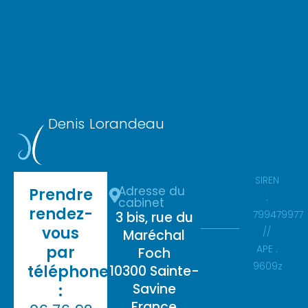
Denis Lorandeau
SIREN
Adresse du
Prendre
:
cabinet
rendez-
799479977
3 bis, rue du
vous
//
Maréchal
par
APE :
Foch
9609z
téléphone
10300 Sainte-
Savine
:
France