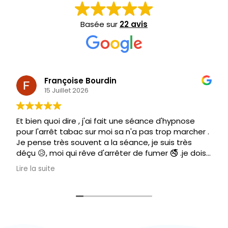
Basée sur
22 avis
Françoise Bourdin
15 Juillet 2026
Et bien quoi dire , j'ai fait une séance d'hypnose
pour l'arrêt tabac sur moi sa n'a pas trop marcher .
Je pense très souvent a la séance, je suis très
déçu 😥, moi qui rêve d'arrêter de fumer 🚭 .je dois
être un cas a part. Mais remettre 140€ c'est plus
Lire la suite
possible .
Donc aucune solution pour moi , je vais essayer de
me corriger toute seule.
Mais très contente d'avoir connu Mr Lorandeau
,très bon thérapeute dans tout le domaine.