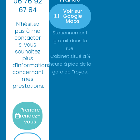
06 76 92
67 84
Voir sur
Google
Maps
N’hésitez
pas à me
Stationnement
contacter
gratuit dans la
si vous
rue.
souhaitez
Cabinet situé à ¼
plus
heure à pied de la
d’informations
concernant
gare de Troyes.
mes
prestations.
Prendre
rendez-
vous