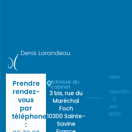
Denis Lorandeau
SIREN
Adresse du
Prendre
:
cabinet
rendez-
799479977
3 bis, rue du
vous
//
Maréchal
par
APE :
Foch
9609z
téléphone
10300 Sainte-
Savine
:
France