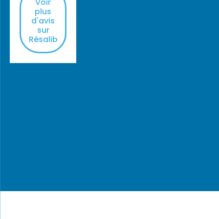
Voir
plus
d'avis
sur
Résalib