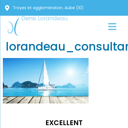
Troyes et agglomération, Aube (10)
Denis Lorandeau
lorandeau_consult
EXCELLENT