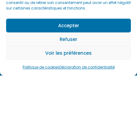
si vous
consentir ou de retirer son consentement peut avoir un effet négatif
rue.
souhaitez
sur certaines caractéristiques et fonctions.
Cabinet situé à ¼
plus
heure à pied de la
d’informations
Accepter
concernant
gare de Troyes.
mes
Refuser
prestations.
Voir les préférences
Prendre
Politique de cookies
Déclaration de confidentialité
rendez-
vous
Voir
plus
d'avis
sur
Résalib