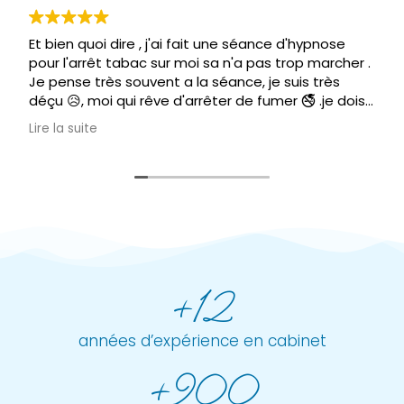
Et bien quoi dire , j'ai fait une séance d'hypnose
pour l'arrêt tabac sur moi sa n'a pas trop marcher .
Je pense très souvent a la séance, je suis très
déçu 😥, moi qui rêve d'arrêter de fumer 🚭 .je dois
être un cas a part. Mais remettre 140€ c'est plus
Lire la suite
possible .
Donc aucune solution pour moi , je vais essayer de
me corriger toute seule.
Mais très contente d'avoir connu Mr Lorandeau
,très bon thérapeute dans tout le domaine.
+12
années d’expérience en cabinet
+900