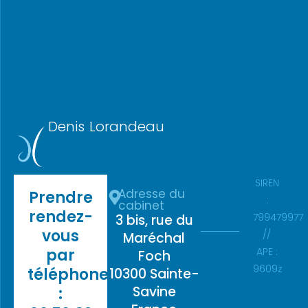
Denis Lorandeau
SIREN
Adresse du
Prendre
:
cabinet
rendez-
799479977
3 bis, rue du
vous
//
Maréchal
par
APE :
Foch
9609z
téléphone
10300 Sainte-
Savine
: