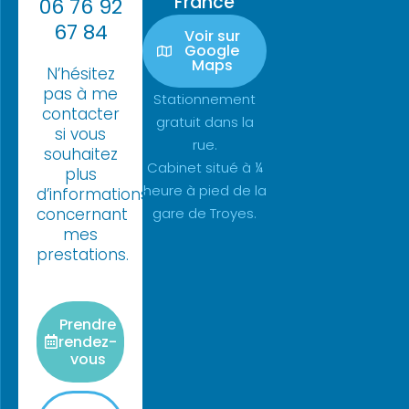
France
06 76 92
67 84
Voir sur
Google
Maps
N’hésitez
pas à me
Stationnement
contacter
gratuit dans la
si vous
rue.
souhaitez
Cabinet situé à ¼
plus
heure à pied de la
d’informations
concernant
gare de Troyes.
mes
prestations.
Prendre
rendez-
vous