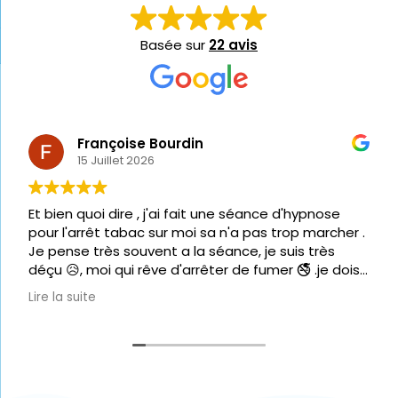
Basée sur
22 avis
Françoise Bourdin
15 Juillet 2026
Et bien quoi dire , j'ai fait une séance d'hypnose
pour l'arrêt tabac sur moi sa n'a pas trop marcher .
Je pense très souvent a la séance, je suis très
déçu 😥, moi qui rêve d'arrêter de fumer 🚭 .je dois
être un cas a part. Mais remettre 140€ c'est plus
Lire la suite
possible .
Donc aucune solution pour moi , je vais essayer de
me corriger toute seule.
Mais très contente d'avoir connu Mr Lorandeau
,très bon thérapeute dans tout le domaine.